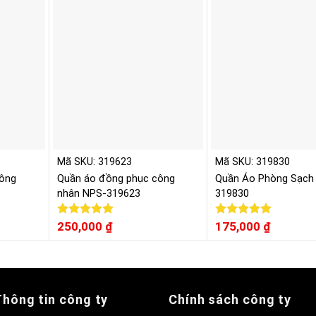
5 sao
5 sao
Mã SKU: 319623
Mã SKU: 319830
ông
Quần áo đồng phục công
Quần Áo Phòng Sạch
nhân NPS-319623
319830
Được xếp
250,000
₫
Được xếp
175,000
₫
hạng
5.00
hạng
5.00
5 sao
5 sao
Thông tin công ty
Chính sách công ty