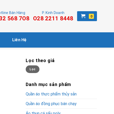
tline Bán Hàng
P. Kinh Doanh
32 568 7O8
O28 2211 8448
Liên Hệ
Lọc theo giá
Giá
Giá
Lọc
tối
tối
thiểu
đa
Danh mục sản phẩm
Quần áo thực phẩm thủy sản
Quần áo đồng phục bán chạy
Áo thun cá sấu poly