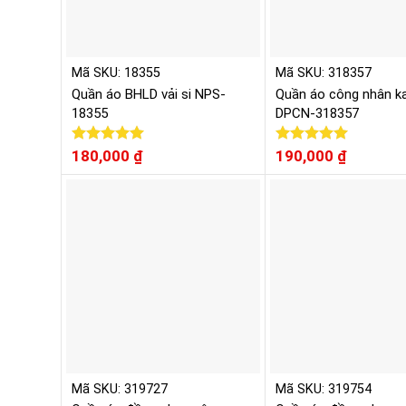
Mã SKU: 18355
Mã SKU: 318357
Quần áo BHLD vải si NPS-
Quần áo công nhân ka
18355
DPCN-318357
Được xếp
180,000
₫
Được xếp
190,000
₫
hạng
5.00
hạng
5.00
5 sao
5 sao
Mã SKU: 319727
Mã SKU: 319754