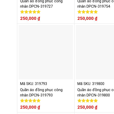
Quần áo đồng phục công
Quần áo đồng phục c
nhân DPCN-319727
nhân DPCN-319754
Được xếp
250,000
₫
Được xếp
250,000
₫
hạng
5.00
hạng
5.00
5 sao
5 sao
Mã SKU: 319793
Mã SKU: 319800
Quần áo đồng phục công
Quần áo đồng phục c
nhân DPCN-319793
nhân DPCN-319800
Được xếp
250,000
₫
Được xếp
250,000
₫
hạng
5.00
hạng
5.00