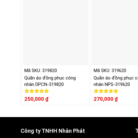
5 sao
5 sao
Mã SKU: 319820
Mã SKU: 319620
Quần áo đồng phục công
Quần áo đồng phục c
nhân DPCN-319820
nhân NPS-319620
Được xếp
250,000
₫
Được xếp
270,000
₫
hạng
5.00
hạng
5.00
5 sao
5 sao
Công ty TNHH Nhân Phát