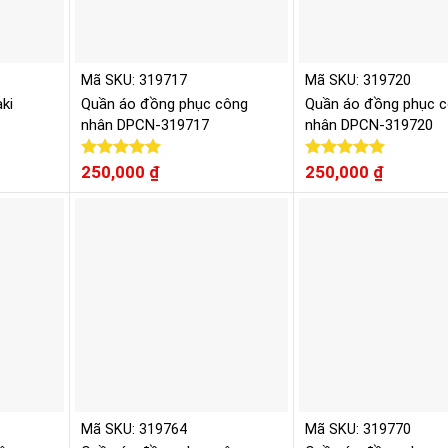
Mã SKU: 319717
Mã SKU: 319720
ki
Quần áo đồng phục công
Quần áo đồng phục 
nhân DPCN-319717
nhân DPCN-319720
Được xếp
250,000
₫
Được xếp
250,000
₫
hạng
5.00
hạng
5.00
5 sao
5 sao
Mã SKU: 319764
Mã SKU: 319770