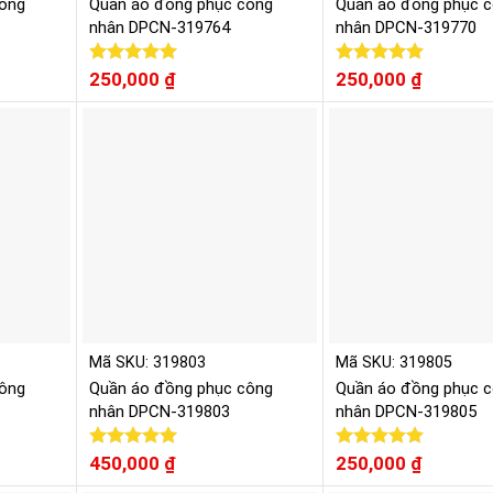
ông
Quần áo đồng phục công
Quần áo đồng phục 
nhân DPCN-319764
nhân DPCN-319770
Được xếp
250,000
₫
Được xếp
250,000
₫
hạng
5.00
hạng
5.00
5 sao
5 sao
Mã SKU: 319803
Mã SKU: 319805
ông
Quần áo đồng phục công
Quần áo đồng phục 
nhân DPCN-319803
nhân DPCN-319805
Được xếp
450,000
₫
Được xếp
250,000
₫
hạng
5.00
hạng
5.00