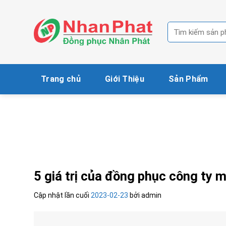
Skip
to
Tìm
content
kiếm:
Trang chủ
Giới Thiệu
Sản Phẩm
5 giá trị của đồng phục công ty 
Cập nhật lần cuối
2023-02-23
bởi
admin