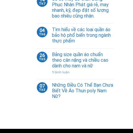
Th7
Phục Nhân Phát giá rẻ, may
nhanh, kỹ, đẹp đặt số lượng
bao nhiêu cũng nhận.
Tìm hiểu về các loại quần áo
04
Th6
bảo hộ phổ biến trong ngành
thực phẩm
Bảng size quần áo chuẩn
26
Th5
theo cân nặng và chiều cao
dành cho nam và nữ
1
bình luận
Những Điều Có Thể Bạn Chưa
07
Th3
Biết Về Áo Thun poly Nam
Nữ?