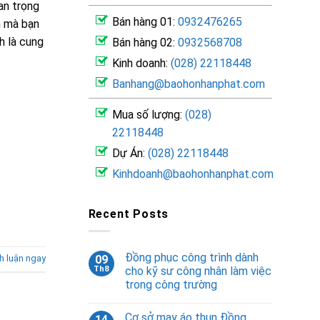
an trọng
Bán hàng 01:
0932476265
h mà bạn
h là cung
Bán hàng 02:
0932568708
Kinh doanh:
(028) 22118448
Banhang@baohonhanphat.com
Mua số lượng:
(028)
22118448
Dự Án:
(028) 22118448
Kinhdoanh@baohonhanphat.com
Recent Posts
Đồng phục công trình dành
09
h luận ngay
Th8
cho kỹ sư công nhân làm việc
trong công trường
Cơ sở may áo thun Đồng
14