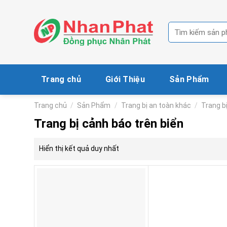
Skip
to
Tìm
content
kiếm:
Trang chủ
Giới Thiệu
Sản Phẩm
Trang chủ
/
Sản Phẩm
/
Trang bị an toàn khác
/
Trang b
Trang bị cảnh báo trên biển
Hiển thị kết quả duy nhất