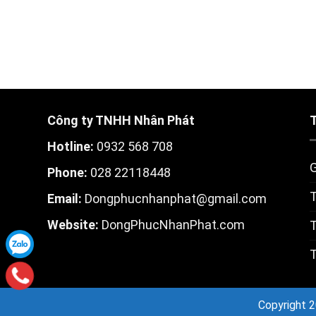
Công ty TNHH Nhân Phát
Hotline:
0932 568 708
G
Phone:
028 22118448
T
Email:
Dongphucnhanphat@gmail.com
W
ebsite:
DongPhucNhanPhat.com
T
T
Copyright 