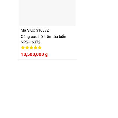
Mã SKU: 316372
Cáng cứu hộ trên tàu biển
NPS-16372
Được xếp
10,500,000
₫
hạng
5.00
5 sao