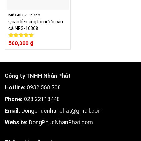
Mã SKU: 316368
Quần liền ủng lội nước câu
cá NPS-16368
Được xếp
500,000
₫
hạng
5.00
5 sao
Công ty TNHH Nhân Phát
Hotline:
0932 568 708
Phone:
028 22118448
Email:
Dongphucnhanphat@gmail.com
W
ebsite:
DongPhucNhanPhat.com