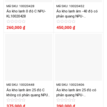
Mã SKU: 10020428
Mã SKU: 10020452
Áo kho lạnh 0 độ C NPU-
Áo kho lạnh âm -40 độ có
KL10020428
phản quang NPU-
KL10020452
Được
260,000
₫
Được
450,000
₫
xếp
xếp
hạng
hạng
0
0
5
5
sao
sao
Mã SKU: 10020448
Mã SKU: 10023406
Áo kho lạnh âm 25 độ C
Áo kho lạnh âm 25 độ có
không có phản quang NPU-
phản quang NPU-
KL10020448
KL10023406
Được
375,000
₫
Được
390,000
₫