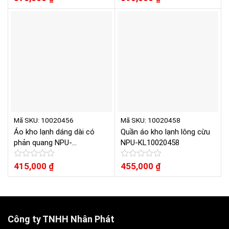
xếp
xếp
hạng
hạng
0
0
5
5
sao
sao
Mã SKU: 10020456
Mã SKU: 10020458
Áo kho lạnh dáng dài có
Quần áo kho lạnh lông cừu
phản quang NPU-
NPU-KL10020458
KL10020456
Được
415,000
₫
Được
455,000
₫
xếp
xếp
hạng
hạng
0
0
5
5
sao
sao
Công ty TNHH Nhân Phát