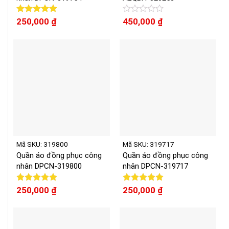
Được xếp
250,000
₫
Được
450,000
₫
hạng
5.00
xếp
5 sao
hạng
0
5
sao
Mã SKU: 319800
Mã SKU: 319717
Quần áo đồng phục công
Quần áo đồng phục công
nhân DPCN-319800
nhân DPCN-319717
Được xếp
250,000
₫
Được xếp
250,000
₫
hạng
5.00
hạng
5.00
5 sao
5 sao