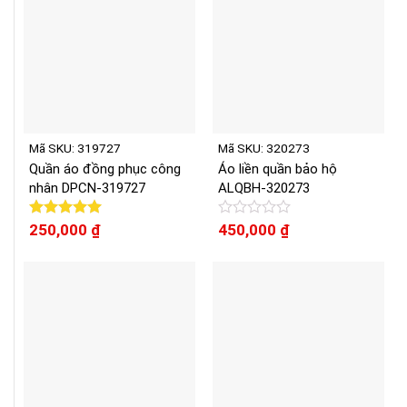
Mã SKU: 319727
Mã SKU: 320273
Quần áo đồng phục công
Áo liền quần bảo hộ
nhân DPCN-319727
ALQBH-320273
Được xếp
250,000
₫
Được
450,000
₫
hạng
5.00
xếp
5 sao
hạng
0
5
sao