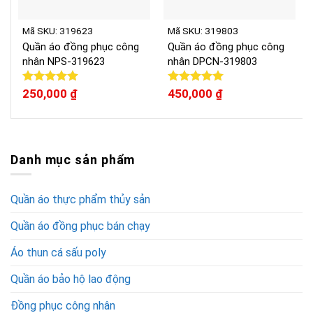
Mã SKU: 319623
Mã SKU: 319803
Quần áo đồng phục công
Quần áo đồng phục công
nhân NPS-319623
nhân DPCN-319803
Được xếp
250,000
₫
Được xếp
450,000
₫
hạng
5.00
hạng
5.00
5 sao
5 sao
Danh mục sản phẩm
Quần áo thực phẩm thủy sản
Quần áo đồng phục bán chạy
Áo thun cá sấu poly
Quần áo bảo hộ lao động
Đồng phục công nhân