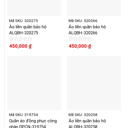
Mã SKU: 320275
Mã SKU: 320266
Áo liền quần bảo hộ
Áo liền quần bảo hộ
ALQBH-320275
ALQBH-320266
Được
450,000
₫
Được
450,000
₫
xếp
xếp
hạng
hạng
0
0
5
5
sao
sao
Mã SKU: 319754
Mã SKU: 320258
Quần áo đồng phục công
Áo liền quần bảo hộ
nhân DPCN-319754
ALQBH-320258