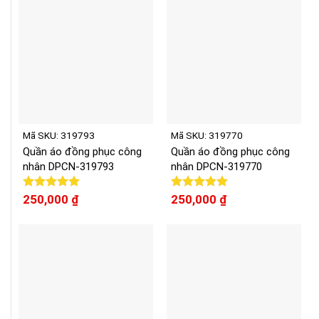
Mã SKU: 319793
Mã SKU: 319770
Quần áo đồng phục công
Quần áo đồng phục công
nhân DPCN-319793
nhân DPCN-319770
Được xếp
250,000
₫
Được xếp
250,000
₫
hạng
5.00
hạng
5.00
5 sao
5 sao