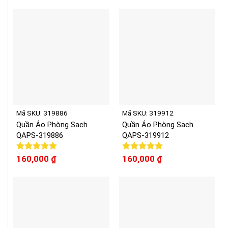
5 sao
5 sao
Mã SKU: 319886
Mã SKU: 319912
Quần Áo Phòng Sạch
Quần Áo Phòng Sạch
QAPS-319886
QAPS-319912
Được xếp
160,000
₫
Được xếp
160,000
₫
hạng
5.00
hạng
5.00
5 sao
5 sao