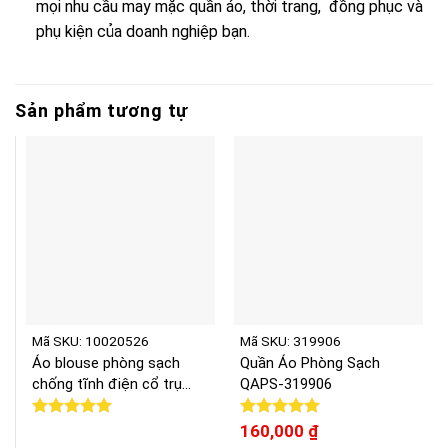
mọi nhu cầu may mặc quần áo, thời trang, đồng phục và
phụ kiện của doanh nghiệp bạn.
Sản phẩm tương tự
Mã SKU: 10020526
Mã SKU: 319906
Áo blouse phòng sạch
Quần Áo Phòng Sạch
chống tĩnh điện cổ trụ
QAPS-319906
khóa kéo NPU-
PS10020526
Được xếp
Được xếp
160,000
₫
hạng
5.00
hạng
5.00