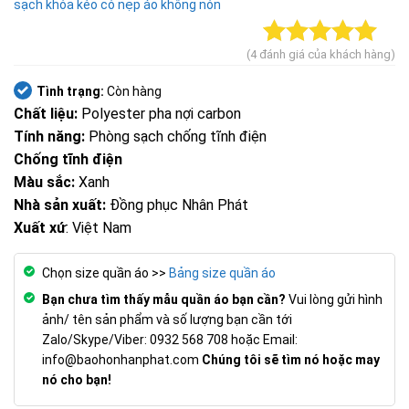
sạch khóa kéo có nẹp áo không nón
(
4
đánh giá của khách hàng)
5.00
4
trên 5
dựa trên
Tình trạng:
Còn hàng
đánh giá
Chất liệu:
Polyester pha nợi carbon
Tính năng:
Phòng sạch chống tĩnh điện
Chống tĩnh điện
Màu sắc:
Xanh
Nhà sản xuất:
Đồng phục Nhân Phát
Xuất xứ
: Việt Nam
Chọn size quần áo >>
Bảng size quần áo
Bạn chưa tìm thấy mẫu quần áo bạn cần?
Vui lòng gửi hình
ảnh/ tên sản phẩm và số lượng bạn cần tới
Zalo/Skype/Viber: 0932 568 708 hoặc Email:
info@baohonhanphat.com
Chúng tôi sẽ tìm nó hoặc may
nó cho bạn!