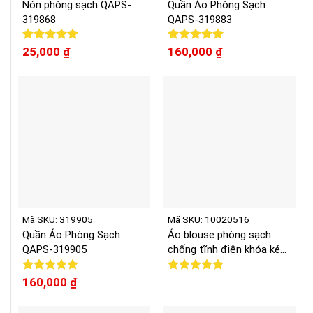
Nón phòng sạch QAPS-
Quần Áo Phòng Sạch
319868
QAPS-319883
Được xếp
25,000
₫
Được xếp
160,000
₫
hạng
5.00
hạng
5.00
5 sao
5 sao
Mã SKU: 319905
Mã SKU: 10020516
Quần Áo Phòng Sạch
Áo blouse phòng sạch
QAPS-319905
chống tĩnh điện khóa kéo
trắng NPU-PS10020516
Được xếp
160,000
₫
Được xếp
hạng
5.00
hạng
5.00
5 sao
5 sao