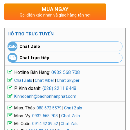
MUA NGAY
Gọi điện xác nhận và giao hàng tận nơi
HỖ TRỢ TRỰC TUYẾN
Chat Zalo
Chat trực tiếp
Hotline Bán Hàng:
0932 568 708
Chat Zalo
|
Chat Viber
|
Chat Skyper
P. Kinh doanh:
(028) 2211 8448
Kinhdoanh@baohonhanphat.com
Miss. Thảo:
088 672 5579
|
Chat Zalo
Miss. Vy:
0932 568 708
|
Chat Zalo
Mr. Quân:
0914 42 39 52
|
Chat Zalo