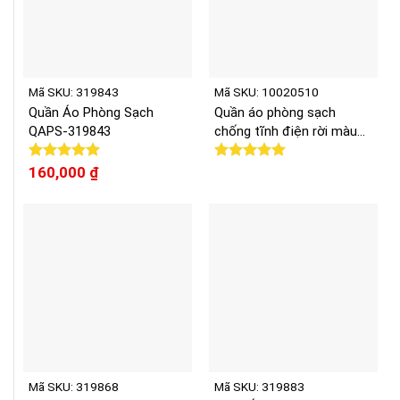
Mã SKU: 319843
Mã SKU: 10020510
Quần Áo Phòng Sạch
Quần áo phòng sạch
QAPS-319843
chống tĩnh điện rời màu
hồng NPU-PS10020510
Được xếp
160,000
₫
Được xếp
hạng
5.00
hạng
5.00
5 sao
5 sao
Mã SKU: 319868
Mã SKU: 319883