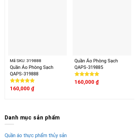
Mã SKU: 319888
Quần Áo Phòng Sạch
Quần Áo Phòng Sạch
QAPS-319885
QAPS-319888
Được xếp
160,000
₫
hạng
5.00
Được xếp
160,000
₫
5 sao
hạng
5.00
5 sao
Danh mục sản phẩm
Quần áo thực phẩm thủy sản