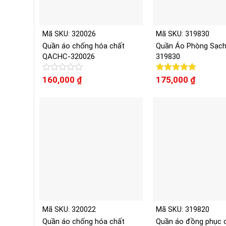
Mã SKU: 320026
Mã SKU: 319830
Quần áo chống hóa chất
Quần Áo Phòng Sạc
QACHC-320026
319830
Được
160,000
₫
Được xếp
175,000
₫
xếp
hạng
5.00
hạng
5 sao
0
5
sao
Mã SKU: 320022
Mã SKU: 319820
Quần áo chống hóa chất
Quần áo đồng phục 