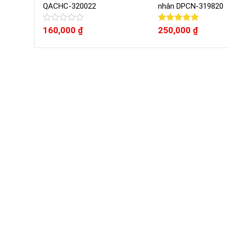
QACHC-320022
nhân DPCN-319820
Được
160,000
₫
Được xếp
250,000
₫
xếp
hạng
5.00
hạng
5 sao
0
5
sao