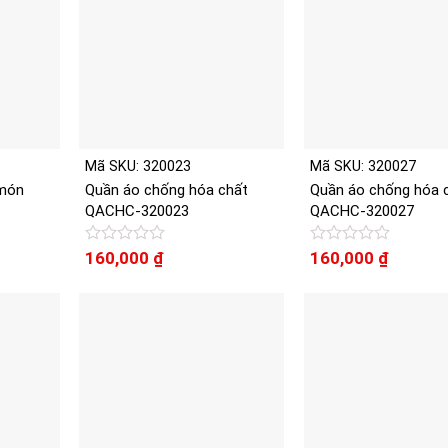
Mã SKU: 320023
Mã SKU: 320027
 món
Quần áo chống hóa chất
Quần áo chống hóa 
QACHC-320023
QACHC-320027
á
Được
160,000
₫
Được
160,000
₫
ện
xếp
xếp
i
hạng
hạng
0
0
,000 ₫.
5
5
sao
sao