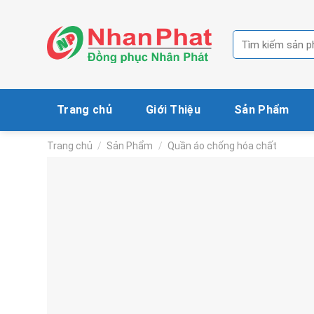
Skip
to
Tìm
content
kiếm:
Trang chủ
Giới Thiệu
Sản Phẩm
Trang chủ
/
Sản Phẩm
/
Quần áo chống hóa chất