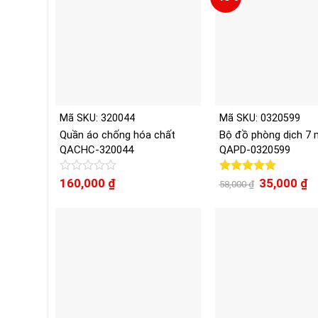
Mã SKU: 320044
Mã SKU: 0320599
Quần áo chống hóa chất
Bộ đồ phòng dịch 7
QACHC-320044
QAPD-0320599
Giá
Gi
Được
160,000
₫
Được xếp
35,000
₫
58,000
₫
gốc
hi
xếp
hạng
5.00
là:
tạ
hạng
5 sao
58,000 ₫.
là:
0
35
5
sao