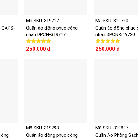
Mã SKU: 319717
Mã SKU: 319720
h QAPS-
Quần áo đồng phục công
Quần áo đồng phục 
nhân DPCN-319717
nhân DPCN-319720
Được xếp
250,000
₫
Được xếp
250,000
₫
hạng
5.00
hạng
5.00
5 sao
5 sao
Mã SKU: 319793
Mã SKU: 319827
công
Quần áo đồng phục công
Quần Áo Phòng Sạc