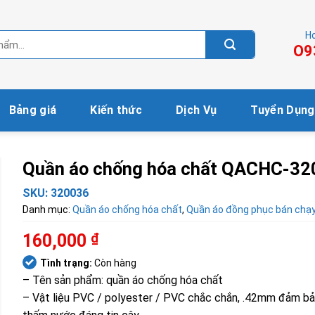
Ho
O9
Bảng giá
Kiến thức
Dịch Vụ
Tuyển Dụng
Quần áo chống hóa chất QACHC-3
SKU:
320036
Danh mục:
Quần áo chống hóa chất
,
Quần áo đồng phục bán chạ
160,000
₫
Tình trạng:
Còn hàng
– Tên sản phẩm: quần áo chống hóa chất
– Vật liệu PVC / polyester / PVC chắc chắn, .42mm đảm b