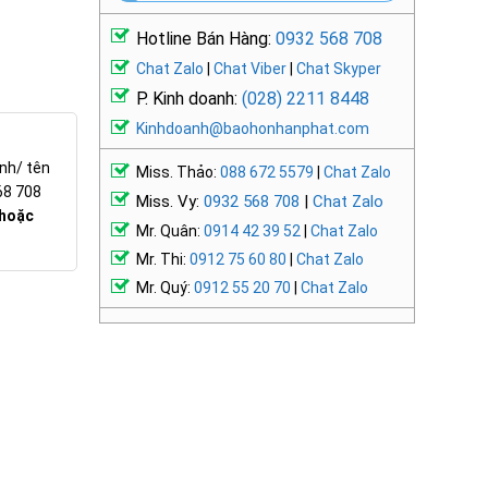
Hotline Bán Hàng:
0932 568 708
Chat Zalo
|
Chat Viber
|
Chat Skyper
P. Kinh doanh:
(028) 2211 8448
Kinhdoanh@baohonhanphat.com
ảnh/ tên
Miss. Thảo:
088 672 5579
|
Chat Zalo
68 708
Miss. Vy:
0932 568 708
|
Chat Zalo
 hoặc
Mr. Quân:
0914 42 39 52
|
Chat Zalo
Mr. Thi:
0912 75 60 80
|
Chat Zalo
Mr. Quý:
0912 55 20 70
|
Chat Zalo