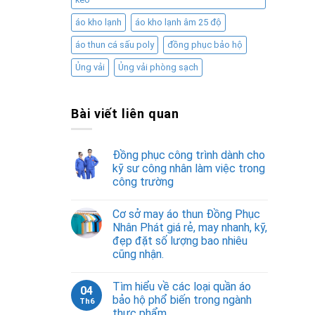
áo kho lạnh
áo kho lạnh âm 25 độ
áo thun cá sấu poly
đồng phục bảo hộ
Ủng vải
Ủng vải phòng sạch
Bài viết liên quan
Đồng phục công trình dành cho
kỹ sư công nhân làm việc trong
công trường
Cơ sở may áo thun Đồng Phục
Nhân Phát giá rẻ, may nhanh, kỹ,
đẹp đặt số lượng bao nhiêu
cũng nhận.
Tìm hiểu về các loại quần áo
04
bảo hộ phổ biến trong ngành
Th6
thực phẩm