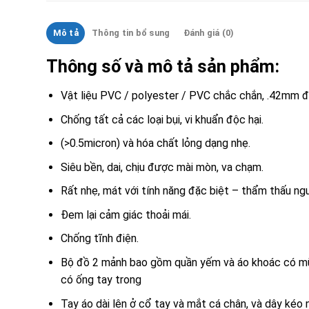
Mô tả
Thông tin bổ sung
Đánh giá (0)
Thông số và mô tả sản phẩm:
Vật liệu PVC / polyester / PVC chắc chắn, .42mm 
Chống tất cả các loại bụi, vi khuẩn độc hại.
(>0.5micron) và hóa chất lỏng dạng nhẹ.
Siêu bền, dai, chịu được mài mòn, va chạm.
Rất nhẹ, mát với tính năng đặc biệt – thẩm thấu ng
Đem lại cảm giác thoải mái.
Chống tĩnh điện.
Bộ đồ 2 mảnh bao gồm quần yếm và áo khoác có mũ t
có ống tay trong
Tay áo dài lên ở cổ tay và mắt cá chân, và dây kéo 