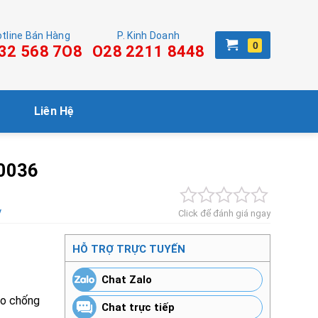
tline Bán Hàng
P. Kinh Doanh
32 568 7O8
O28 2211 8448
Liên Hệ
20036
y
Click để đánh giá ngay
HỖ TRỢ TRỰC TUYẾN
Chat Zalo
ảo chống
Chat trực tiếp