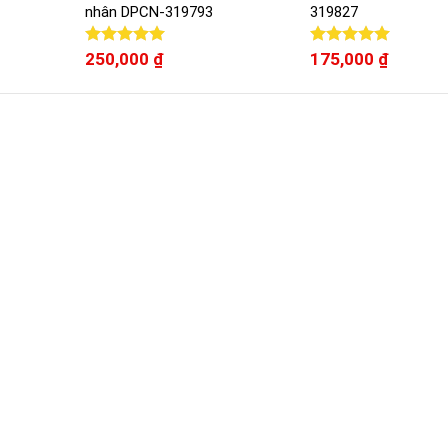
nhân DPCN-319793
319827
Được xếp
250,000
₫
Được xếp
175,000
₫
hạng
5.00
hạng
5.00
5 sao
5 sao